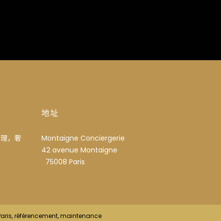
地址
助理，奢
Montaigne Conciergerie
42 avenue Montaigne
75008 Paris
à Paris, référencement, maintenance